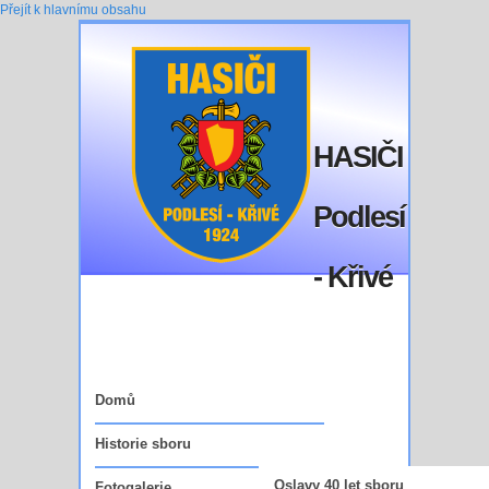
Přejít k hlavnímu obsahu
HASIČI
Podlesí
- Křivé
Domů
Historie sboru
Oslavy 40 let sboru
Fotogalerie