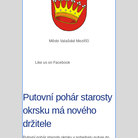
Město Valašské Meziříčí
Like us on Facebook
Putovní pohár starosty
okrsku má nového
držitele
Putovní pohár starosty okrsku v nohejbalu putuje do