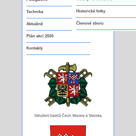
Vedoucí funkcionáři sboru
Historické fotky
Technika
Členové sboru
Aktuálně
Plán akcí 2020
Kontakty
Sdružení hasičů Čech, Moravy a Slezska