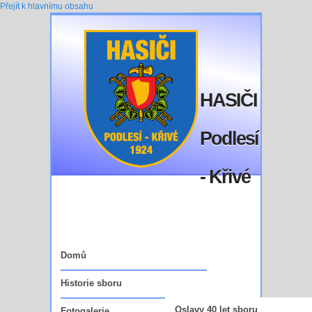
Přejít k hlavnímu obsahu
HASIČI
Podlesí
- Křivé
Domů
Historie sboru
Oslavy 40 let sboru
Fotogalerie