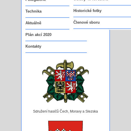
Vedoucí funkcionáři sboru
Historické fotky
Technika
Členové sboru
Aktuálně
Plán akcí 2020
Kontakty
Sdružení hasičů Čech, Moravy a Slezska