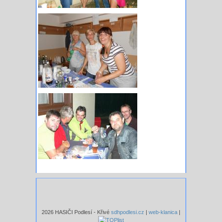
2026 HASIČI Podlesí - Křivé
sdhpodlesi.cz
|
web-klanica
|