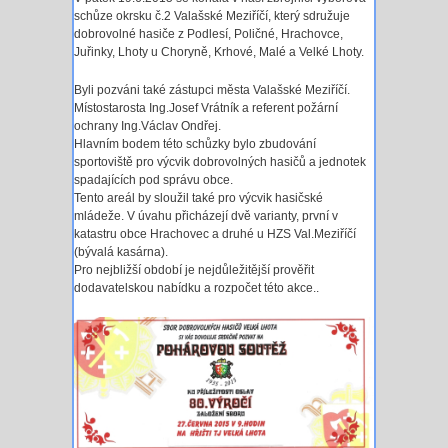
schůze okrsku č.2 Valašské Meziříčí, který sdružuje
dobrovolné hasiče z Podlesí, Poličné, Hrachovce,
Juřinky, Lhoty u Choryně, Krhové, Malé a Velké Lhoty.
Byli pozváni také zástupci města Valašské Meziříčí.
Místostarosta Ing.Josef Vrátník a referent požární
ochrany Ing.Václav Ondřej.
Hlavním bodem této schůzky bylo zbudování
sportoviště pro výcvik dobrovolných hasičů a jednotek
spadajících pod správu obce.
Tento areál by sloužil také pro výcvik hasičské
mládeže. V úvahu přicházejí dvě varianty, první v
katastru obce Hrachovec a druhé u HZS Val.Meziříčí
(bývalá kasárna).
Pro nejbližší období je nejdůležitější prověřit
dodavatelskou nabídku a rozpočet této akce..