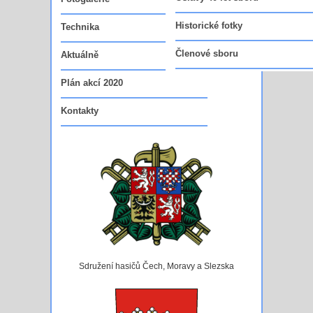
Vedoucí funkcionáři sboru
Historické fotky
Technika
Členové sboru
Aktuálně
Plán akcí 2020
Kontakty
Sdružení hasičů Čech, Moravy a Slezska