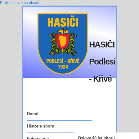
Přejít k hlavnímu obsahu
HASIČI
Podlesí
- Křivé
Domů
Historie sboru
Oslavy 40 let sboru
Fotogalerie