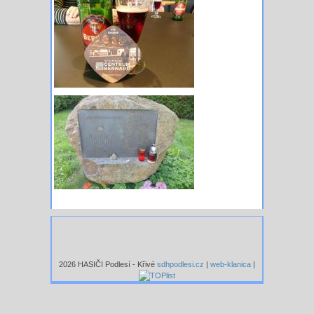
2026 HASIČI Podlesí - Křivé
sdhpodlesi.cz
|
web-klanica
|