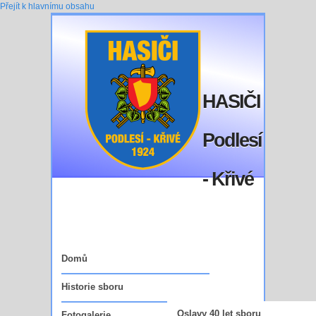
Přejít k hlavnímu obsahu
HASIČI
Podlesí
- Křivé
Domů
Historie sboru
Oslavy 40 let sboru
Fotogalerie