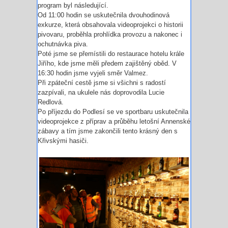
program byl následující.
Od 11:00 hodin se uskutečnila dvouhodinová
exkurze, která obsahovala videoprojekci o historii
pivovaru, proběhla prohlídka provozu a nakonec i
ochutnávka piva.
Poté jsme se přemístili do restaurace hotelu krále
Jiřího, kde jsme měli předem zajištěný oběd. V
16:30 hodin jsme vyjeli směr Valmez.
Při zpáteční cestě jsme si všichni s radostí
zazpívali, na ukulele nás doprovodila Lucie
Redlová.
Po příjezdu do Podlesí se ve sportbaru uskutečnila
videoprojekce z příprav a průběhu letošní Annenské
zábavy a tím jsme zakončili tento krásný den s
Křivskými hasiči.