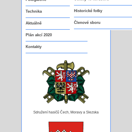
Vedoucí funkcionáři sboru
Historické fotky
Technika
Členové sboru
Aktuálně
Plán akcí 2020
Kontakty
Sdružení hasičů Čech, Moravy a Slezska