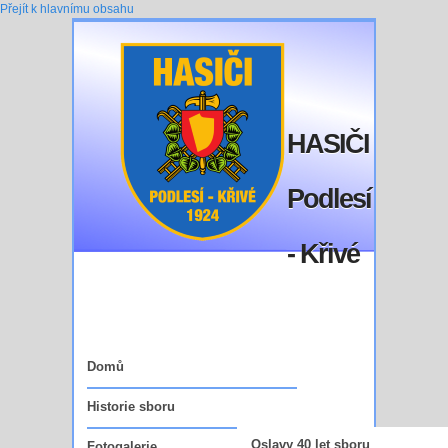
Přejít k hlavnímu obsahu
HASIČI
Podlesí
- Křivé
Domů
Historie sboru
Oslavy 40 let sboru
Fotogalerie