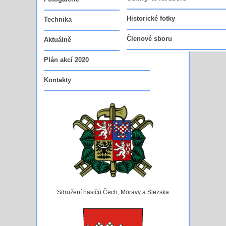
Vedoucí funkcionáři sboru
Historické fotky
Technika
Členové sboru
Aktuálně
Plán akcí 2020
Kontakty
Sdružení hasičů Čech, Moravy a Slezska